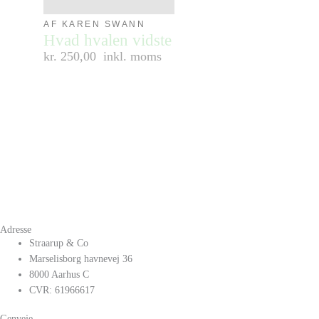
AF KAREN SWANN
Hvad hvalen vidste
kr. 250,00
inkl. moms
Adresse
Straarup & Co
Marselisborg havnevej 36
8000 Aarhus C
CVR: 61966617
Genveje