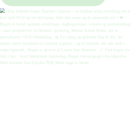
Mød forfatter Sara Ejersbo 👋🏼 Mørk magi er første