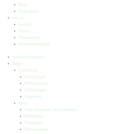
Blog
Bogtrailere
Om os
Kontakt
Presse
Manuskripter
Handelsbetingelser
Sommerbogpakker
Bøger
Letlæsning
Indskolingen
Mellemtrinnet
Udskolingen
Bogkasser
Børn
Små mennesker, store drømme
Billedbøger
Faktabøger
Børneromaner