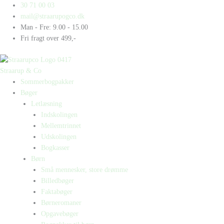
Gå
Products
Products
30 71 00 03
til
search
search
mail@straarupogco.dk
indholdet
Man - Fre: 9.00 - 15.00
Fri fragt over 499,-
Straarup & Co
Sommerbogpakker
Bøger
Letlæsning
Indskolingen
Mellemtrinnet
Udskolingen
Bogkasser
Børn
Små mennesker, store drømme
Billedbøger
Faktabøger
Børneromaner
Opgavebøger