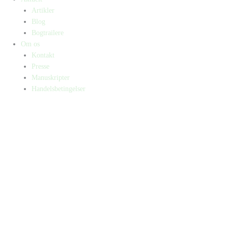
Artikler
Blog
Bogtrailere
Om os
Kontakt
Presse
Manuskripter
Handelsbetingelser
SKIFT TIL ERHVERVSKUNDE