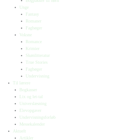
Bogpakker til børn
Unge
Fantasy
Romaner
Fagbøger
Voksne
Romance
Krimier
Skønlitteratur
True Stories
Fagbøger
Undervisning
Til lærere
Bogkasser
Lix og let-tal
Universlæsning
Elevopgaver
Undervisningsforløb
Messekalender
Aktuelt
Artikler