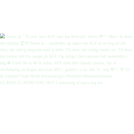
GLÆDELIG MORS DAG 🌸🩷 I anledning af mors dag har