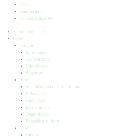
Presse
Manuskripter
Handelsbetingelser
Sommerbogpakker
Bøger
Letlæsning
Indskolingen
Mellemtrinnet
Udskolingen
Bogkasser
Børn
Små mennesker, store drømme
Billedbøger
Faktabøger
Børneromaner
Opgavebøger
Bogpakker til børn
Unge
Fantasy