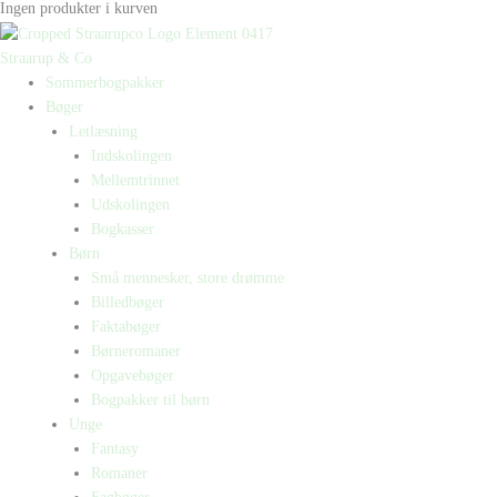
Ingen produkter i kurven
Straarup & Co
Sommerbogpakker
Bøger
Letlæsning
Indskolingen
Mellemtrinnet
Udskolingen
Bogkasser
Børn
Små mennesker, store drømme
Billedbøger
Faktabøger
Børneromaner
Opgavebøger
Bogpakker til børn
Unge
Fantasy
Romaner