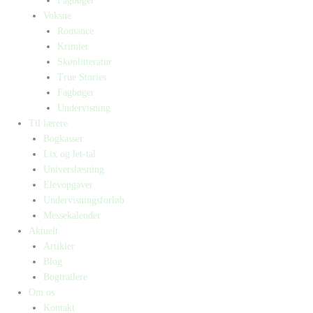
Fagbøger
Voksne
Romance
Krimier
Skønlitteratur
True Stories
Fagbøger
Undervisning
Til lærere
Bogkasser
Lix og let-tal
Universlæsning
Elevopgaver
Undervisningsforløb
Messekalender
Aktuelt
Artikler
Blog
Bogtrailere
Om os
Kontakt