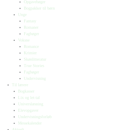
Opgavebøger
Bogpakker til børn
Unge
Fantasy
Romaner
Fagbøger
Voksne
Romance
Krimier
Skønlitteratur
True Stories
Fagbøger
Undervisning
Til lærere
Bogkasser
Lix og let-tal
Universlæsning
Elevopgaver
Undervisningsforløb
Messekalender
Aktuelt