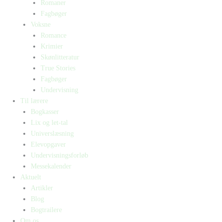
Romaner
Fagbøger
Voksne
Romance
Krimier
Skønlitteratur
True Stories
Fagbøger
Undervisning
Til lærere
Bogkasser
Lix og let-tal
Universlæsning
Elevopgaver
Undervisningsforløb
Messekalender
Aktuelt
Artikler
Blog
Bogtrailere
Om os