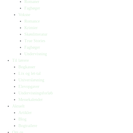
Romaner
Fagbøger
Voksne
Romance
Krimier
Skønlitteratur
True Stories
Fagbøger
Undervisning
Til lærere
Bogkasser
Lix og let-tal
Universlæsning
Elevopgaver
Undervisningsforløb
Messekalender
Aktuelt
Artikler
Blog
Bogtrailere
Om os