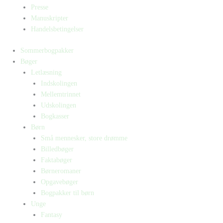
Presse
Manuskripter
Handelsbetingelser
Sommerbogpakker
Bøger
Letlæsning
Indskolingen
Mellemtrinnet
Udskolingen
Bogkasser
Børn
Små mennesker, store drømme
Billedbøger
Faktabøger
Børneromaner
Opgavebøger
Bogpakker til børn
Unge
Fantasy