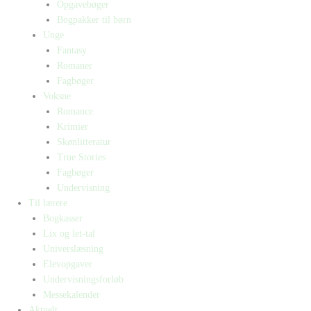
Opgavebøger
Bogpakker til børn
Unge
Fantasy
Romaner
Fagbøger
Voksne
Romance
Krimier
Skønlitteratur
True Stories
Fagbøger
Undervisning
Til lærere
Bogkasser
Lix og let-tal
Universlæsning
Elevopgaver
Undervisningsforløb
Messekalender
Aktuelt