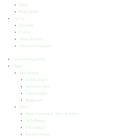
Blog
Bogtrailere
Om os
Kontakt
Presse
Manuskripter
Handelsbetingelser
Sommerbogpakker
Bøger
Letlæsning
Indskolingen
Mellemtrinnet
Udskolingen
Bogkasser
Børn
Små mennesker, store drømme
Billedbøger
Faktabøger
Børneromaner