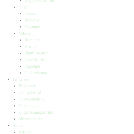
Bogpakker til børn
Unge
Fantasy
Romaner
Fagbøger
Voksne
Romance
Krimier
Skønlitteratur
True Stories
Fagbøger
Undervisning
Til lærere
Bogkasser
Lix og let-tal
Universlæsning
Elevopgaver
Undervisningsforløb
Messekalender
Aktuelt
Artikler