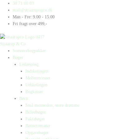
Gå
Products
Products
30 71 00 03
til
search
search
mail@straarupogco.dk
indholdet
Man - Fre: 9.00 - 15.00
Fri fragt over 499,-
Straarup & Co
Sommerbogpakker
Bøger
Letlæsning
Indskolingen
Mellemtrinnet
Udskolingen
Bogkasser
Børn
Små mennesker, store drømme
Billedbøger
Faktabøger
Børneromaner
Opgavebøger