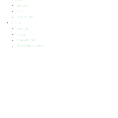
Artikler
Blog
Bogtrailere
Om os
Kontakt
Presse
Manuskripter
Handelsbetingelser
SKIFT TIL ERHVERVSKUNDE