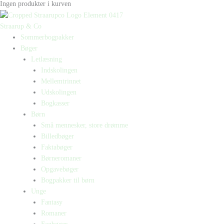
Ingen produkter i kurven
Straarup & Co
Sommerbogpakker
Bøger
Letlæsning
Indskolingen
Mellemtrinnet
Udskolingen
Bogkasser
Børn
Små mennesker, store drømme
Billedbøger
Faktabøger
Børneromaner
Opgavebøger
Bogpakker til børn
Unge
Fantasy
Romaner