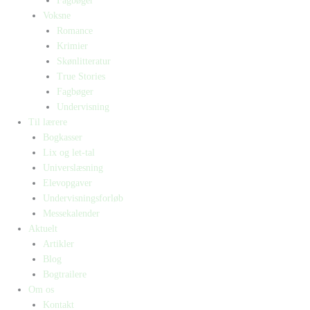
Fagbøger
Voksne
Romance
Krimier
Skønlitteratur
True Stories
Fagbøger
Undervisning
Til lærere
Bogkasser
Lix og let-tal
Universlæsning
Elevopgaver
Undervisningsforløb
Messekalender
Aktuelt
Artikler
Blog
Bogtrailere
Om os
Kontakt