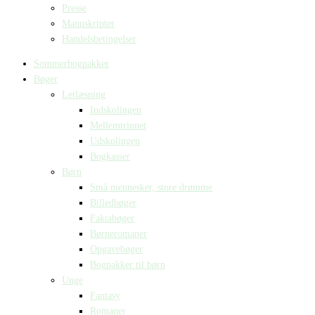
Presse
Manuskripter
Handelsbetingelser
Sommerbogpakker
Bøger
Letlæsning
Indskolingen
Mellemtrinnet
Udskolingen
Bogkasser
Børn
Små mennesker, store drømme
Billedbøger
Faktabøger
Børneromaner
Opgavebøger
Bogpakker til børn
Unge
Fantasy
Romaner