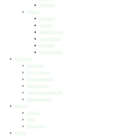
Fagbøger
Voksne
Romance
Krimier
Skønlitteratur
True Stories
Fagbøger
Undervisning
Til lærere
Bogkasser
Lix og let-tal
Universlæsning
Elevopgaver
Undervisningsforløb
Messekalender
Aktuelt
Artikler
Blog
Bogtrailere
Om os