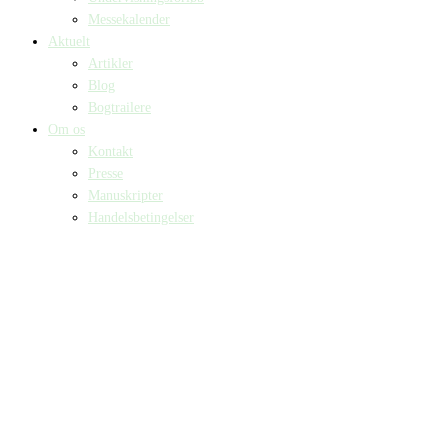
Messekalender
Aktuelt
Artikler
Blog
Bogtrailere
Om os
Kontakt
Presse
Manuskripter
Handelsbetingelser
SKIFT TIL ERHVERVSKUNDE