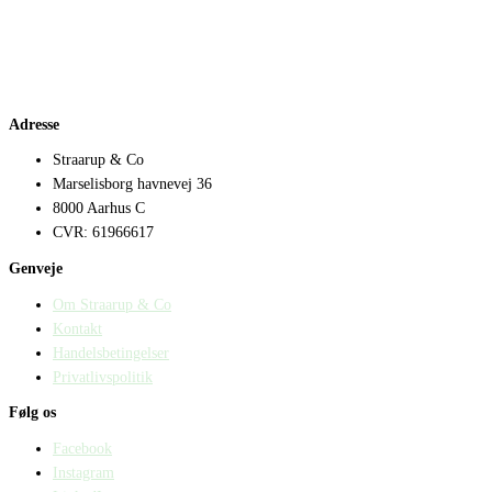
Adresse
Straarup & Co
Marselisborg havnevej 36
8000 Aarhus C
CVR: 61966617
Genveje
Om Straarup & Co
Kontakt
Handelsbetingelser
Privatlivspolitik
Følg os
Facebook
Instagram