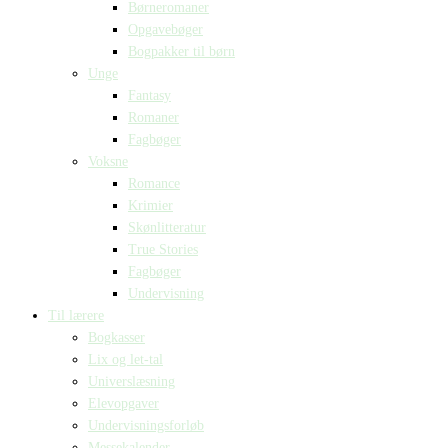
Børneromaner
Opgavebøger
Bogpakker til børn
Unge
Fantasy
Romaner
Fagbøger
Voksne
Romance
Krimier
Skønlitteratur
True Stories
Fagbøger
Undervisning
Til lærere
Bogkasser
Lix og let-tal
Universlæsning
Elevopgaver
Undervisningsforløb
Messekalender