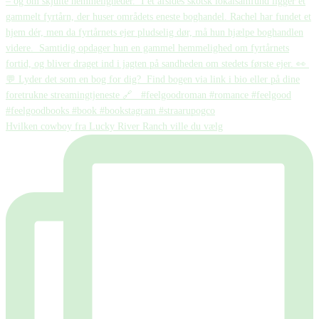
Hvilken cowboy fra Lucky River Ranch ville du vælg