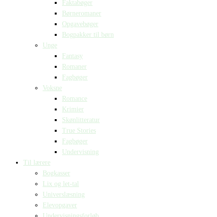
Faktabøger
Børneromaner
Opgavebøger
Bogpakker til børn
Unge
Fantasy
Romaner
Fagbøger
Voksne
Romance
Krimier
Skønlitteratur
True Stories
Fagbøger
Undervisning
Til lærere
Bogkasser
Lix og let-tal
Universlæsning
Elevopgaver
Undervisningsforløb