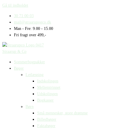
Gå til indholdet
30 71 00 03
mail@straarupogco.dk
Man - Fre: 9.00 - 15.00
Fri fragt over 499,-
Straarup & Co
Sommerbogpakker
Bøger
Letlæsning
Indskolingen
Mellemtrinnet
Udskolingen
Bogkasser
Børn
Små mennesker, store drømme
Billedbøger
Faktabøger