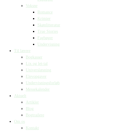
Voksne
Romance
Krimier
Skønlitteratur
True Stories
Fagbøger
Undervisning
Til lærere
Bogkasser
Lix og let-tal
Universlæsning
Elevopgaver
Undervisningsforløb
Messekalender
Aktuelt
Artikler
Blog
Bogtrailere
Om os
Kontakt