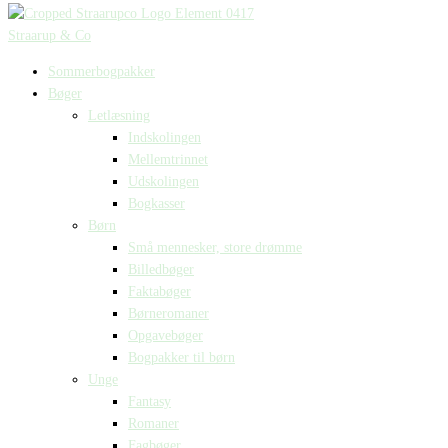
Straarup & Co
Sommerbogpakker
Bøger
Letlæsning
Indskolingen
Mellemtrinnet
Udskolingen
Bogkasser
Børn
Små mennesker, store drømme
Billedbøger
Faktabøger
Børneromaner
Opgavebøger
Bogpakker til børn
Unge
Fantasy
Romaner
Fagbøger