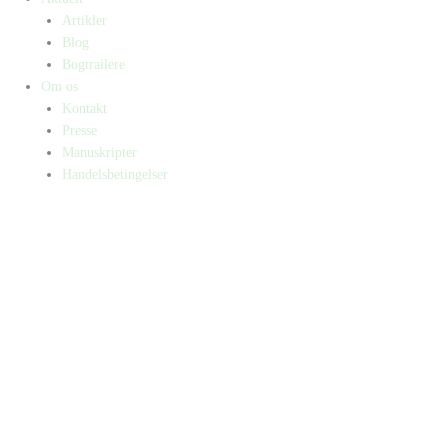
Artikler
Blog
Bogtrailere
Om os
Kontakt
Presse
Manuskripter
Handelsbetingelser
SKIFT TIL ERHVERVSKUNDE