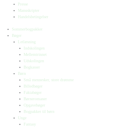
Presse
Manuskripter
Handelsbetingelser
Sommerbogpakker
Bøger
Letlæsning
Indskolingen
Mellemtrinnet
Udskolingen
Bogkasser
Børn
Små mennesker, store drømme
Billedbøger
Faktabøger
Børneromaner
Opgavebøger
Bogpakker til børn
Unge
Fantasy