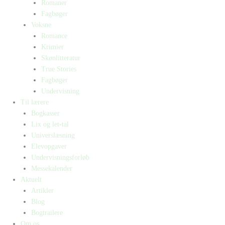
Romaner
Fagbøger
Voksne
Romance
Krimier
Skønlitteratur
True Stories
Fagbøger
Undervisning
Til lærere
Bogkasser
Lix og let-tal
Universlæsning
Elevopgaver
Undervisningsforløb
Messekalender
Aktuelt
Artikler
Blog
Bogtrailere
Om os