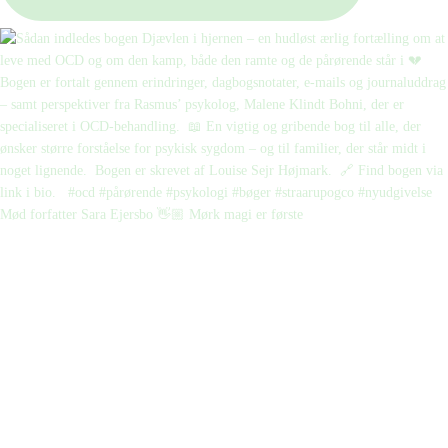
Mød forfatter Sara Ejersbo 👋🏼 Mørk magi er første