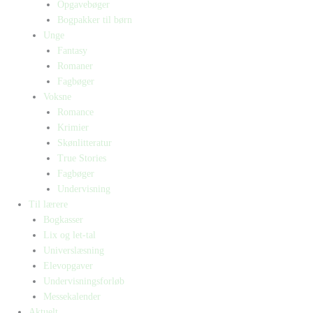
Opgavebøger
Bogpakker til børn
Unge
Fantasy
Romaner
Fagbøger
Voksne
Romance
Krimier
Skønlitteratur
True Stories
Fagbøger
Undervisning
Til lærere
Bogkasser
Lix og let-tal
Universlæsning
Elevopgaver
Undervisningsforløb
Messekalender
Aktuelt