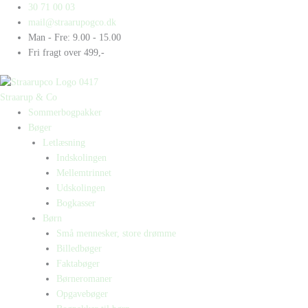
Gå
Products
Products
30 71 00 03
til
search
search
mail@straarupogco.dk
indholdet
Man - Fre: 9.00 - 15.00
Fri fragt over 499,-
Straarup & Co
Sommerbogpakker
Bøger
Letlæsning
Indskolingen
Mellemtrinnet
Udskolingen
Bogkasser
Børn
Små mennesker, store drømme
Billedbøger
Faktabøger
Børneromaner
Opgavebøger