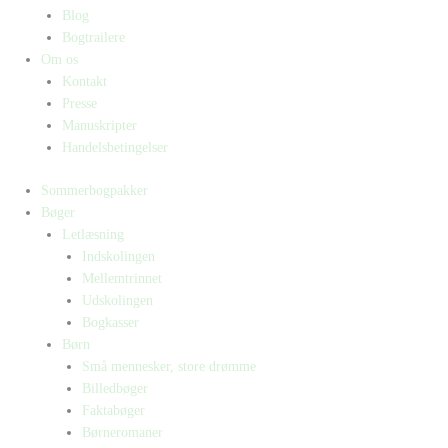
Blog
Bogtrailere
Om os
Kontakt
Presse
Manuskripter
Handelsbetingelser
Sommerbogpakker
Bøger
Letlæsning
Indskolingen
Mellemtrinnet
Udskolingen
Bogkasser
Børn
Små mennesker, store drømme
Billedbøger
Faktabøger
Børneromaner