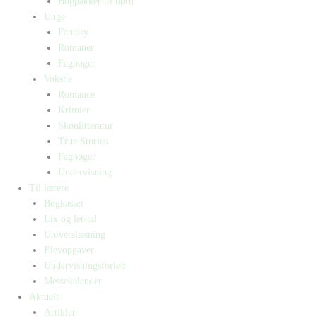
Bogpakker til børn
Unge
Fantasy
Romaner
Fagbøger
Voksne
Romance
Krimier
Skønlitteratur
True Stories
Fagbøger
Undervisning
Til lærere
Bogkasser
Lix og let-tal
Universlæsning
Elevopgaver
Undervisningsforløb
Messekalender
Aktuelt
Artikler