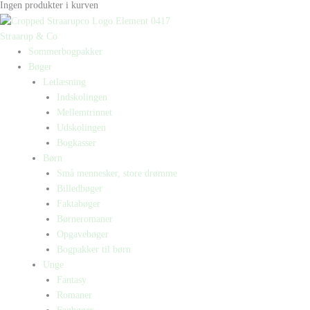
Ingen produkter i kurven
Straarup & Co
Sommerbogpakker
Bøger
Letlæsning
Indskolingen
Mellemtrinnet
Udskolingen
Bogkasser
Børn
Små mennesker, store drømme
Billedbøger
Faktabøger
Børneromaner
Opgavebøger
Bogpakker til børn
Unge
Fantasy
Romaner