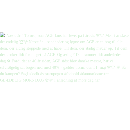
GLÆDELIG MORS DAG 🌸🩷 I anledning af mors dag har