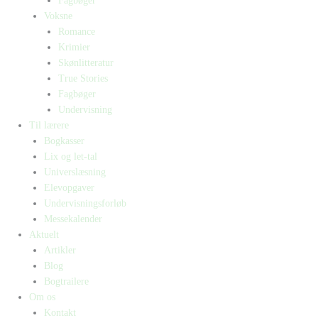
Fagbøger
Voksne
Romance
Krimier
Skønlitteratur
True Stories
Fagbøger
Undervisning
Til lærere
Bogkasser
Lix og let-tal
Universlæsning
Elevopgaver
Undervisningsforløb
Messekalender
Aktuelt
Artikler
Blog
Bogtrailere
Om os
Kontakt