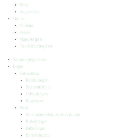
Blog
Bogtrailere
Om os
Kontakt
Presse
Manuskripter
Handelsbetingelser
Sommerbogpakker
Bøger
Letlæsning
Indskolingen
Mellemtrinnet
Udskolingen
Bogkasser
Børn
Små mennesker, store drømme
Billedbøger
Faktabøger
Børneromaner