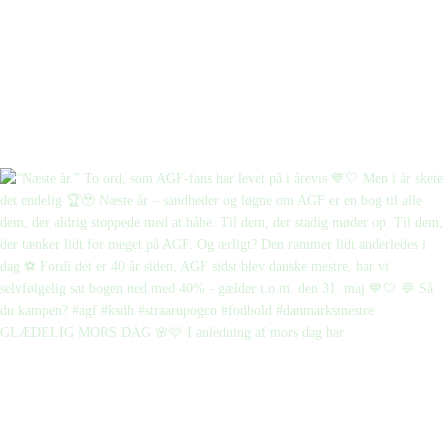
GLÆDELIG MORS DAG 🌸🩷 I anledning af mors dag har