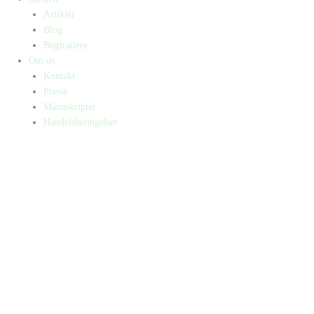
Artikler
Blog
Bogtrailere
Om os
Kontakt
Presse
Manuskripter
Handelsbetingelser
SKIFT TIL ERHVERVSKUNDE