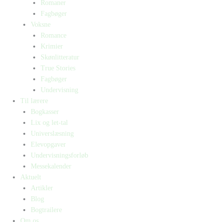
Romaner
Fagbøger
Voksne
Romance
Krimier
Skønlitteratur
True Stories
Fagbøger
Undervisning
Til lærere
Bogkasser
Lix og let-tal
Universlæsning
Elevopgaver
Undervisningsforløb
Messekalender
Aktuelt
Artikler
Blog
Bogtrailere
Om os