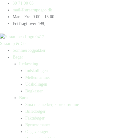
Gå
Products
Products
30 71 00 03
til
search
search
mail@straarupogco.dk
indholdet
Man - Fre: 9.00 - 15.00
Fri fragt over 499,-
Straarup & Co
Sommerbogpakker
Bøger
Letlæsning
Indskolingen
Mellemtrinnet
Udskolingen
Bogkasser
Børn
Små mennesker, store drømme
Billedbøger
Faktabøger
Børneromaner
Opgavebøger