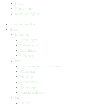
Presse
Manuskripter
Handelsbetingelser
Sommerbogpakker
Bøger
Letlæsning
Indskolingen
Mellemtrinnet
Udskolingen
Bogkasser
Børn
Små mennesker, store drømme
Billedbøger
Faktabøger
Børneromaner
Opgavebøger
Bogpakker til børn
Unge
Fantasy