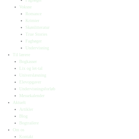
Fagbøger
Voksne
Romance
Krimier
Skønlitteratur
True Stories
Fagbøger
Undervisning
Til lærere
Bogkasser
Lix og let-tal
Universlæsning
Elevopgaver
Undervisningsforløb
Messekalender
Aktuelt
Artikler
Blog
Bogtrailere
Om os
Kontakt