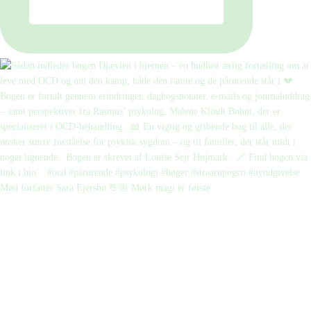
Mød forfatter Sara Ejersbo 👋🏼 Mørk magi er første