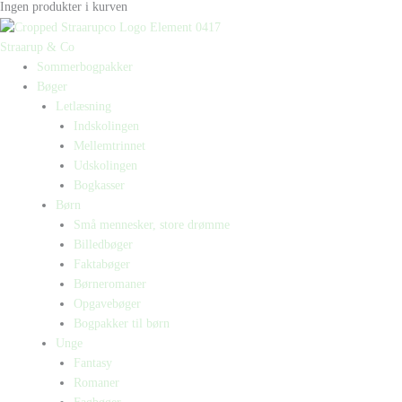
Ingen produkter i kurven
Straarup & Co
Sommerbogpakker
Bøger
Letlæsning
Indskolingen
Mellemtrinnet
Udskolingen
Bogkasser
Børn
Små mennesker, store drømme
Billedbøger
Faktabøger
Børneromaner
Opgavebøger
Bogpakker til børn
Unge
Fantasy
Romaner