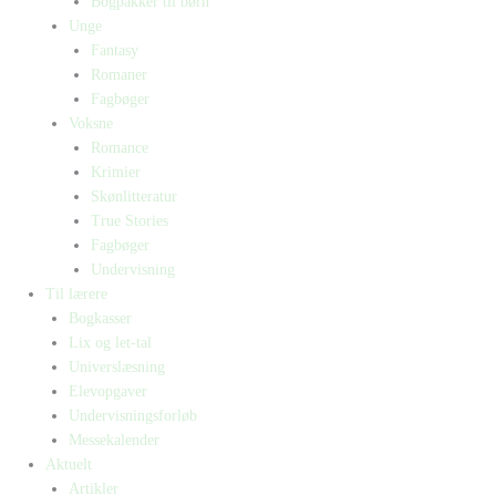
Bogpakker til børn
Unge
Fantasy
Romaner
Fagbøger
Voksne
Romance
Krimier
Skønlitteratur
True Stories
Fagbøger
Undervisning
Til lærere
Bogkasser
Lix og let-tal
Universlæsning
Elevopgaver
Undervisningsforløb
Messekalender
Aktuelt
Artikler