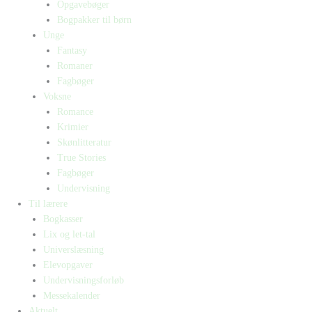
Opgavebøger
Bogpakker til børn
Unge
Fantasy
Romaner
Fagbøger
Voksne
Romance
Krimier
Skønlitteratur
True Stories
Fagbøger
Undervisning
Til lærere
Bogkasser
Lix og let-tal
Universlæsning
Elevopgaver
Undervisningsforløb
Messekalender
Aktuelt