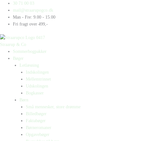
Gå
Products
Products
30 71 00 03
til
search
search
mail@straarupogco.dk
indholdet
Man - Fre: 9.00 - 15.00
Fri fragt over 499,-
Straarup & Co
Sommerbogpakker
Bøger
Letlæsning
Indskolingen
Mellemtrinnet
Udskolingen
Bogkasser
Børn
Små mennesker, store drømme
Billedbøger
Faktabøger
Børneromaner
Opgavebøger