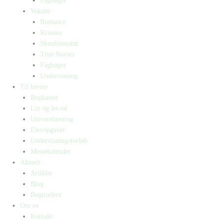
Fagbøger
Voksne
Romance
Krimier
Skønlitteratur
True Stories
Fagbøger
Undervisning
Til lærere
Bogkasser
Lix og let-tal
Universlæsning
Elevopgaver
Undervisningsforløb
Messekalender
Aktuelt
Artikler
Blog
Bogtrailere
Om os
Kontakt