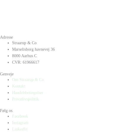
Adresse
Straarup & Co
Marselisborg havnevej 36
8000 Aarhus C
CVR: 61966617
Genveje
Om Straarup & Co
Kontakt
Handelsbetingelser
Privatlivspolitik
Følg os
Facebook
Instagram
LinkedIn