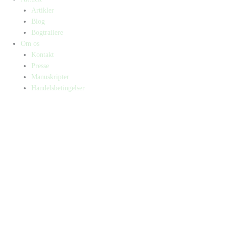
Artikler
Blog
Bogtrailere
Om os
Kontakt
Presse
Manuskripter
Handelsbetingelser
SKIFT TIL ERHVERVSKUNDE