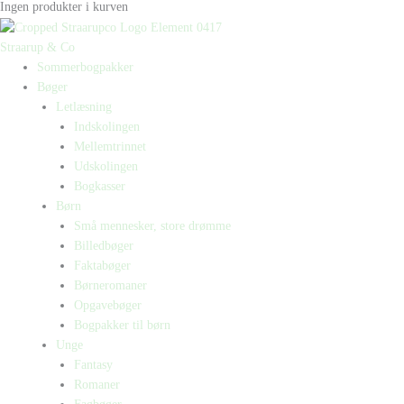
Ingen produkter i kurven
Straarup & Co
Sommerbogpakker
Bøger
Letlæsning
Indskolingen
Mellemtrinnet
Udskolingen
Bogkasser
Børn
Små mennesker, store drømme
Billedbøger
Faktabøger
Børneromaner
Opgavebøger
Bogpakker til børn
Unge
Fantasy
Romaner