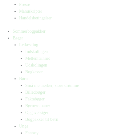
Presse
Manuskripter
Handelsbetingelser
Sommerbogpakker
Bøger
Letlæsning
Indskolingen
Mellemtrinnet
Udskolingen
Bogkasser
Børn
Små mennesker, store drømme
Billedbøger
Faktabøger
Børneromaner
Opgavebøger
Bogpakker til børn
Unge
Fantasy