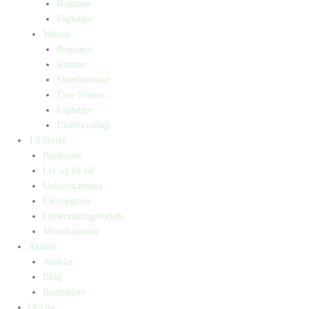
Romaner
Fagbøger
Voksne
Romance
Krimier
Skønlitteratur
True Stories
Fagbøger
Undervisning
Til lærere
Bogkasser
Lix og let-tal
Universlæsning
Elevopgaver
Undervisningsforløb
Messekalender
Aktuelt
Artikler
Blog
Bogtrailere
Om os