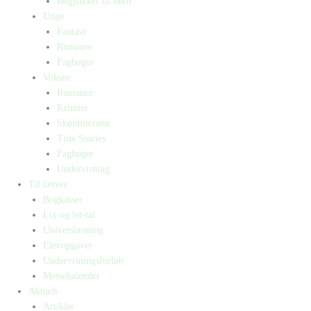
Bogpakker til børn
Unge
Fantasy
Romaner
Fagbøger
Voksne
Romance
Krimier
Skønlitteratur
True Stories
Fagbøger
Undervisning
Til lærere
Bogkasser
Lix og let-tal
Universlæsning
Elevopgaver
Undervisningsforløb
Messekalender
Aktuelt
Artikler