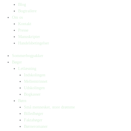
Blog
Bogtrailere
Om os
Kontakt
Presse
Manuskripter
Handelsbetingelser
Sommerbogpakker
Bøger
Letlæsning
Indskolingen
Mellemtrinnet
Udskolingen
Bogkasser
Børn
Små mennesker, store drømme
Billedbøger
Faktabøger
Børneromaner