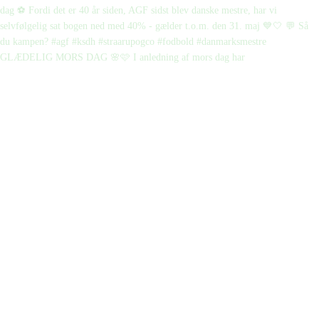
GLÆDELIG MORS DAG 🌸🩷 I anledning af mors dag har