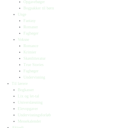
Opgavebøger
Bogpakker til børn
Unge
Fantasy
Romaner
Fagbøger
Voksne
Romance
Krimier
Skønlitteratur
True Stories
Fagbøger
Undervisning
Til lærere
Bogkasser
Lix og let-tal
Universlæsning
Elevopgaver
Undervisningsforløb
Messekalender
Aktuelt