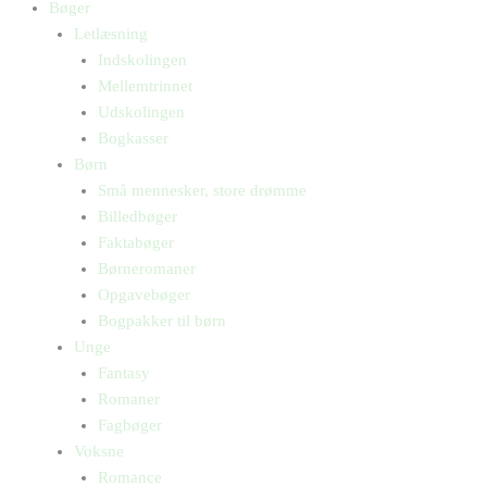
Bøger
Letlæsning
Indskolingen
Mellemtrinnet
Udskolingen
Bogkasser
Børn
Små mennesker, store drømme
Billedbøger
Faktabøger
Børneromaner
Opgavebøger
Bogpakker til børn
Unge
Fantasy
Romaner
Fagbøger
Voksne
Romance