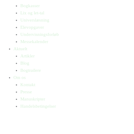
Bogkasser
Lix og let-tal
Universlæsning
Elevopgaver
Undervisningsforløb
Messekalender
Aktuelt
Artikler
Blog
Bogtrailere
Om os
Kontakt
Presse
Manuskripter
Handelsbetingelser
SKIFT TIL ERHVERVSKUNDE