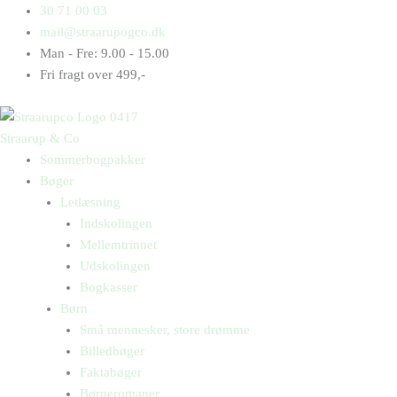
Gå
Products
Products
30 71 00 03
til
search
search
mail@straarupogco.dk
indholdet
Man - Fre: 9.00 - 15.00
Fri fragt over 499,-
Straarup & Co
Sommerbogpakker
Bøger
Letlæsning
Indskolingen
Mellemtrinnet
Udskolingen
Bogkasser
Børn
Små mennesker, store drømme
Billedbøger
Faktabøger
Børneromaner