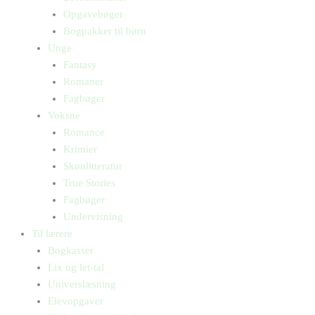
Opgavebøger
Bogpakker til børn
Unge
Fantasy
Romaner
Fagbøger
Voksne
Romance
Krimier
Skønlitteratur
True Stories
Fagbøger
Undervisning
Til lærere
Bogkasser
Lix og let-tal
Universlæsning
Elevopgaver