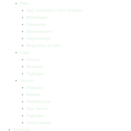
Børn
Små mennesker, store drømme
Billedbøger
Faktabøger
Børneromaner
Opgavebøger
Bogpakker til børn
Unge
Fantasy
Romaner
Fagbøger
Voksne
Romance
Krimier
Skønlitteratur
True Stories
Fagbøger
Undervisning
Til lærere