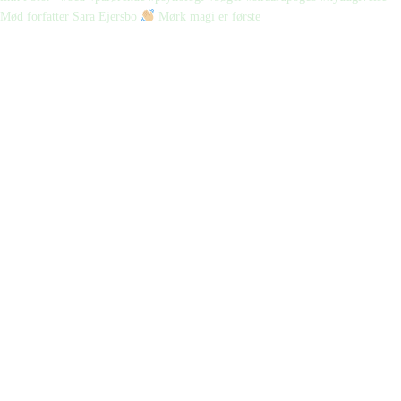
Mød forfatter Sara Ejersbo
Mørk magi er første