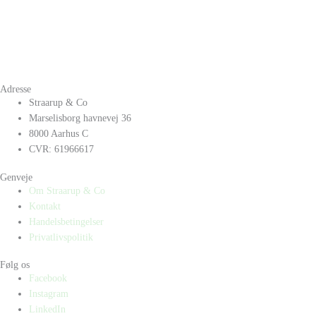
Adresse
Straarup & Co
Marselisborg havnevej 36
8000 Aarhus C
CVR: 61966617
Genveje
Om Straarup & Co
Kontakt
Handelsbetingelser
Privatlivspolitik
Følg os
Facebook
Instagram
LinkedIn