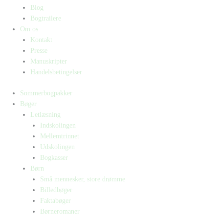
Blog
Bogtrailere
Om os
Kontakt
Presse
Manuskripter
Handelsbetingelser
Sommerbogpakker
Bøger
Letlæsning
Indskolingen
Mellemtrinnet
Udskolingen
Bogkasser
Børn
Små mennesker, store drømme
Billedbøger
Faktabøger
Børneromaner