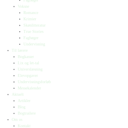
Fagbøger
Voksne
Romance
Krimier
Skønlitteratur
True Stories
Fagbøger
Undervisning
Til lærere
Bogkasser
Lix og let-tal
Universlæsning
Elevopgaver
Undervisningsforløb
Messekalender
Aktuelt
Artikler
Blog
Bogtrailere
Om os
Kontakt