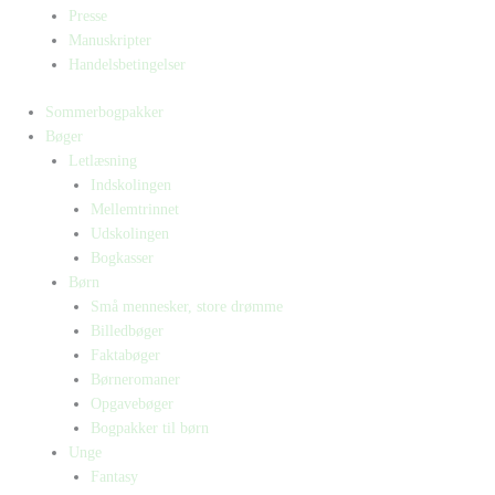
Presse
Manuskripter
Handelsbetingelser
Sommerbogpakker
Bøger
Letlæsning
Indskolingen
Mellemtrinnet
Udskolingen
Bogkasser
Børn
Små mennesker, store drømme
Billedbøger
Faktabøger
Børneromaner
Opgavebøger
Bogpakker til børn
Unge
Fantasy