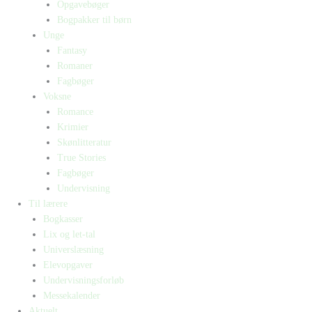
Opgavebøger
Bogpakker til børn
Unge
Fantasy
Romaner
Fagbøger
Voksne
Romance
Krimier
Skønlitteratur
True Stories
Fagbøger
Undervisning
Til lærere
Bogkasser
Lix og let-tal
Universlæsning
Elevopgaver
Undervisningsforløb
Messekalender
Aktuelt