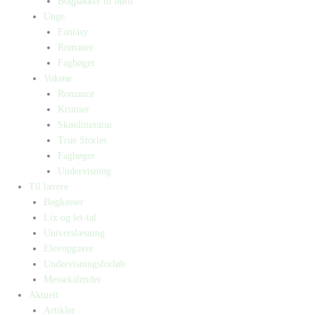
Bogpakker til børn
Unge
Fantasy
Romaner
Fagbøger
Voksne
Romance
Krimier
Skønlitteratur
True Stories
Fagbøger
Undervisning
Til lærere
Bogkasser
Lix og let-tal
Universlæsning
Elevopgaver
Undervisningsforløb
Messekalender
Aktuelt
Artikler