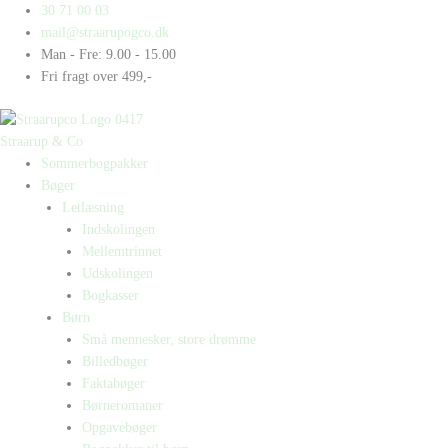
Gå
Products
Products
30 71 00 03
til
search
search
mail@straarupogco.dk
indholdet
Man - Fre: 9.00 - 15.00
Fri fragt over 499,-
Straarup & Co
Sommerbogpakker
Bøger
Letlæsning
Indskolingen
Mellemtrinnet
Udskolingen
Bogkasser
Børn
Små mennesker, store drømme
Billedbøger
Faktabøger
Børneromaner
Opgavebøger