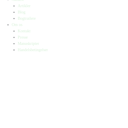
Artikler
Blog
Bogtrailere
Om os
Kontakt
Presse
Manuskripter
Handelsbetingelser
SKIFT TIL ERHVERVSKUNDE