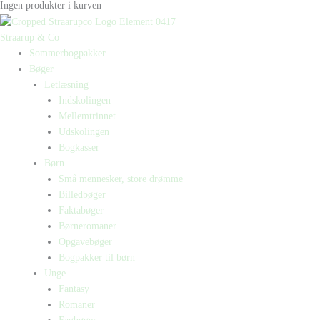
Ingen produkter i kurven
Straarup & Co
Sommerbogpakker
Bøger
Letlæsning
Indskolingen
Mellemtrinnet
Udskolingen
Bogkasser
Børn
Små mennesker, store drømme
Billedbøger
Faktabøger
Børneromaner
Opgavebøger
Bogpakker til børn
Unge
Fantasy
Romaner