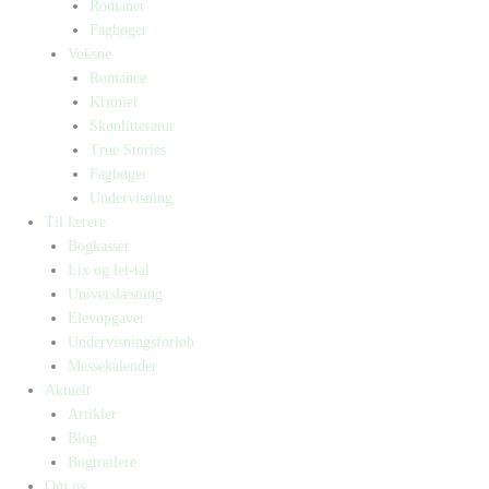
Romaner
Fagbøger
Voksne
Romance
Krimier
Skønlitteratur
True Stories
Fagbøger
Undervisning
Til lærere
Bogkasser
Lix og let-tal
Universlæsning
Elevopgaver
Undervisningsforløb
Messekalender
Aktuelt
Artikler
Blog
Bogtrailere
Om os