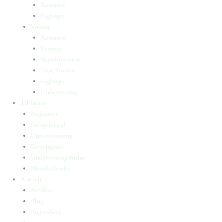
Romaner
Fagbøger
Voksne
Romance
Krimier
Skønlitteratur
True Stories
Fagbøger
Undervisning
Til lærere
Bogkasser
Lix og let-tal
Universlæsning
Elevopgaver
Undervisningsforløb
Messekalender
Aktuelt
Artikler
Blog
Bogtrailere