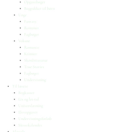
Opgavebøger
Bogpakker til børn
Unge
Fantasy
Romaner
Fagbøger
Voksne
Romance
Krimier
Skønlitteratur
True Stories
Fagbøger
Undervisning
Til lærere
Bogkasser
Lix og let-tal
Universlæsning
Elevopgaver
Undervisningsforløb
Messekalender
Aktuelt