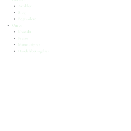
Artikler
Blog
Bogtrailere
Om os
Kontakt
Presse
Manuskripter
Handelsbetingelser
SKIFT TIL ERHVERVSKUNDE