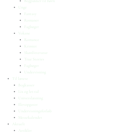
Bogpakker til børn
Unge
Fantasy
Romaner
Fagbøger
Voksne
Romance
Krimier
Skønlitteratur
True Stories
Fagbøger
Undervisning
Til lærere
Bogkasser
Lix og let-tal
Universlæsning
Elevopgaver
Undervisningsforløb
Messekalender
Aktuelt
Artikler