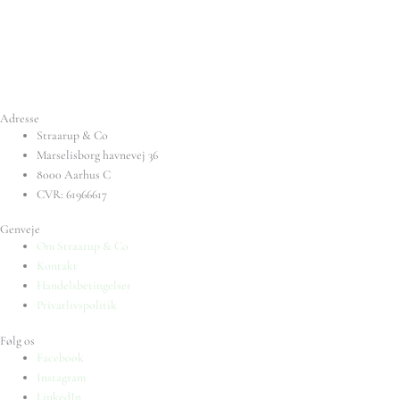
Adresse
Straarup & Co
Marselisborg havnevej 36
8000 Aarhus C
CVR: 61966617
Genveje
Om Straarup & Co
Kontakt
Handelsbetingelser
Privatlivspolitik
Følg os
Facebook
Instagram
LinkedIn