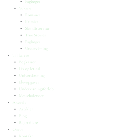
Fagbøger
Voksne
Romance
Krimier
Skønlitteratur
True Stories
Fagbøger
Undervisning
Til lærere
Bogkasser
Lix og let-tal
Universlæsning
Elevopgaver
Undervisningsforløb
Messekalender
Aktuelt
Artikler
Blog
Bogtrailere
Om os
Kontakt