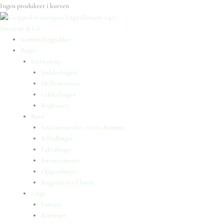
Ingen produkter i kurven
Straarup & Co
Sommerbogpakker
Bøger
Letlæsning
Indskolingen
Mellemtrinnet
Udskolingen
Bogkasser
Børn
Små mennesker, store drømme
Billedbøger
Faktabøger
Børneromaner
Opgavebøger
Bogpakker til børn
Unge
Fantasy
Romaner