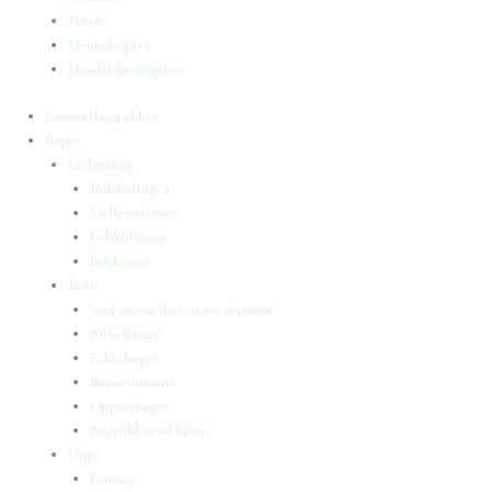
Presse
Manuskripter
Handelsbetingelser
Sommerbogpakker
Bøger
Letlæsning
Indskolingen
Mellemtrinnet
Udskolingen
Bogkasser
Børn
Små mennesker, store drømme
Billedbøger
Faktabøger
Børneromaner
Opgavebøger
Bogpakker til børn
Unge
Fantasy