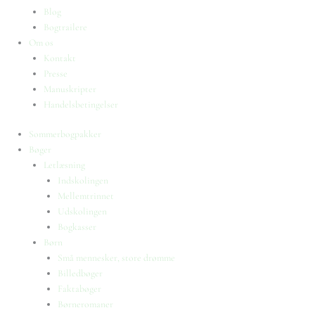
Blog
Bogtrailere
Om os
Kontakt
Presse
Manuskripter
Handelsbetingelser
Sommerbogpakker
Bøger
Letlæsning
Indskolingen
Mellemtrinnet
Udskolingen
Bogkasser
Børn
Små mennesker, store drømme
Billedbøger
Faktabøger
Børneromaner