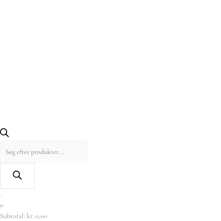
0
0
Subtotal:
kr.
0,00