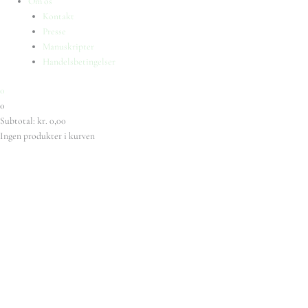
Om os
Kontakt
Presse
Manuskripter
Handelsbetingelser
0
0
Subtotal:
kr.
0,00
Ingen produkter i kurven