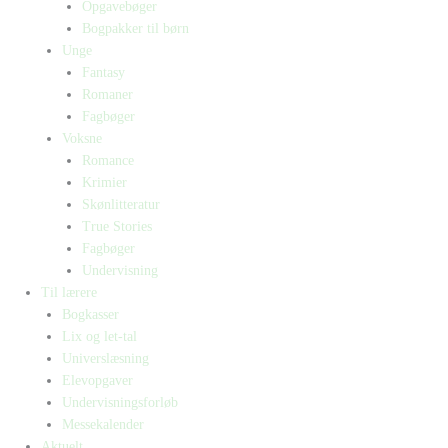
Opgavebøger
Bogpakker til børn
Unge
Fantasy
Romaner
Fagbøger
Voksne
Romance
Krimier
Skønlitteratur
True Stories
Fagbøger
Undervisning
Til lærere
Bogkasser
Lix og let-tal
Universlæsning
Elevopgaver
Undervisningsforløb
Messekalender
Aktuelt