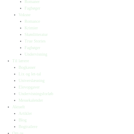
Romaner
Fagbøger
Voksne
Romance
Krimier
Skønlitteratur
True Stories
Fagbøger
Undervisning
Til lærere
Bogkasser
Lix og let-tal
Universlæsning
Elevopgaver
Undervisningsforløb
Messekalender
Aktuelt
Artikler
Blog
Bogtrailere
Om os