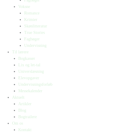
Fagbøger
Voksne
Romance
Krimier
Skønlitteratur
True Stories
Fagbøger
Undervisning
Til lærere
Bogkasser
Lix og let-tal
Universlæsning
Elevopgaver
Undervisningsforløb
Messekalender
Aktuelt
Artikler
Blog
Bogtrailere
Om os
Kontakt