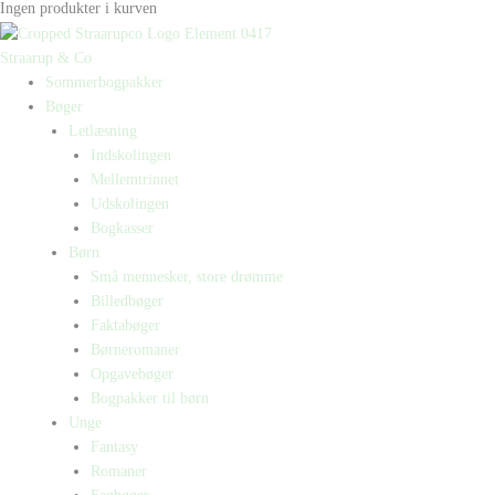
Ingen produkter i kurven
Straarup & Co
Sommerbogpakker
Bøger
Letlæsning
Indskolingen
Mellemtrinnet
Udskolingen
Bogkasser
Børn
Små mennesker, store drømme
Billedbøger
Faktabøger
Børneromaner
Opgavebøger
Bogpakker til børn
Unge
Fantasy
Romaner