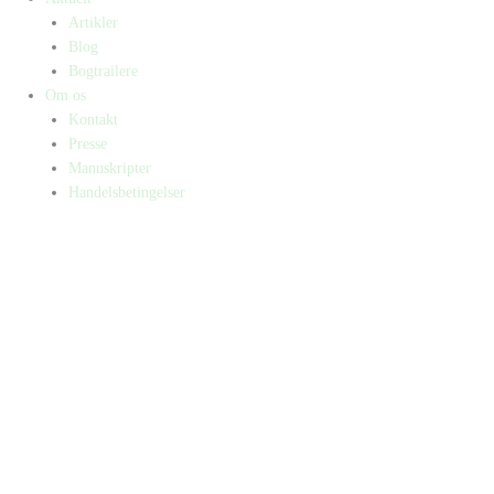
Artikler
Blog
Bogtrailere
Om os
Kontakt
Presse
Manuskripter
Handelsbetingelser
SKIFT TIL ERHVERVSKUNDE