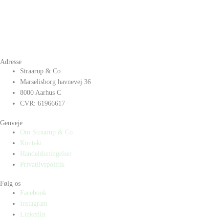
Adresse
Straarup & Co
Marselisborg havnevej 36
8000 Aarhus C
CVR: 61966617
Genveje
Om Straarup & Co
Kontakt
Handelsbetingelser
Privatlivspolitik
Følg os
Facebook
Instagram
LinkedIn