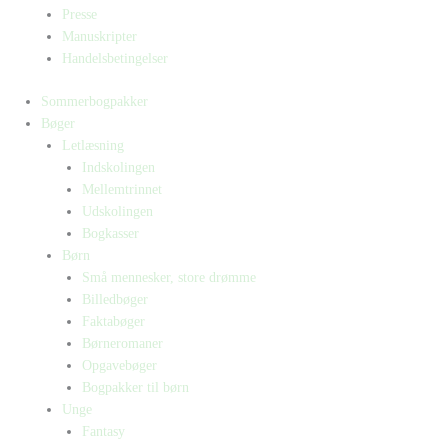
Presse
Manuskripter
Handelsbetingelser
Sommerbogpakker
Bøger
Letlæsning
Indskolingen
Mellemtrinnet
Udskolingen
Bogkasser
Børn
Små mennesker, store drømme
Billedbøger
Faktabøger
Børneromaner
Opgavebøger
Bogpakker til børn
Unge
Fantasy