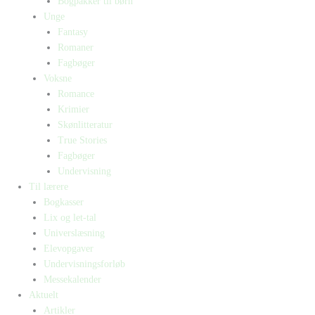
Bogpakker til børn
Unge
Fantasy
Romaner
Fagbøger
Voksne
Romance
Krimier
Skønlitteratur
True Stories
Fagbøger
Undervisning
Til lærere
Bogkasser
Lix og let-tal
Universlæsning
Elevopgaver
Undervisningsforløb
Messekalender
Aktuelt
Artikler