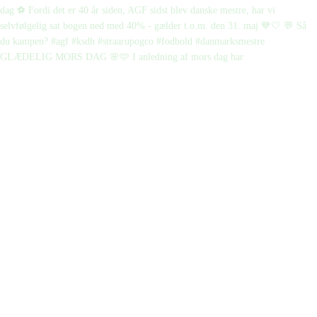
GLÆDELIG MORS DAG 🌸🩷 I anledning af mors dag har