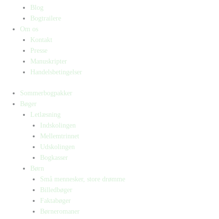
Blog
Bogtrailere
Om os
Kontakt
Presse
Manuskripter
Handelsbetingelser
Sommerbogpakker
Bøger
Letlæsning
Indskolingen
Mellemtrinnet
Udskolingen
Bogkasser
Børn
Små mennesker, store drømme
Billedbøger
Faktabøger
Børneromaner