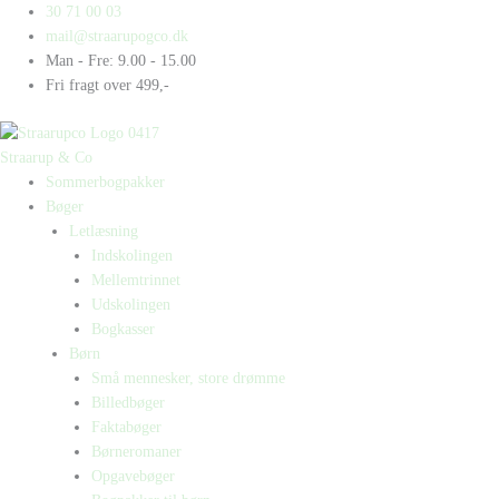
Gå
Products
Products
30 71 00 03
til
search
search
mail@straarupogco.dk
indholdet
Man - Fre: 9.00 - 15.00
Fri fragt over 499,-
Straarup & Co
Sommerbogpakker
Bøger
Letlæsning
Indskolingen
Mellemtrinnet
Udskolingen
Bogkasser
Børn
Små mennesker, store drømme
Billedbøger
Faktabøger
Børneromaner
Opgavebøger