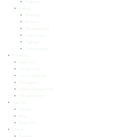
Fagbøger
Voksne
Romance
Krimier
Skønlitteratur
True Stories
Fagbøger
Undervisning
Til lærere
Bogkasser
Lix og let-tal
Universlæsning
Elevopgaver
Undervisningsforløb
Messekalender
Aktuelt
Artikler
Blog
Bogtrailere
Om os
Kontakt