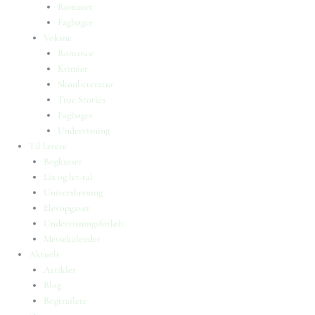
Romaner
Fagbøger
Voksne
Romance
Krimier
Skønlitteratur
True Stories
Fagbøger
Undervisning
Til lærere
Bogkasser
Lix og let-tal
Universlæsning
Elevopgaver
Undervisningsforløb
Messekalender
Aktuelt
Artikler
Blog
Bogtrailere