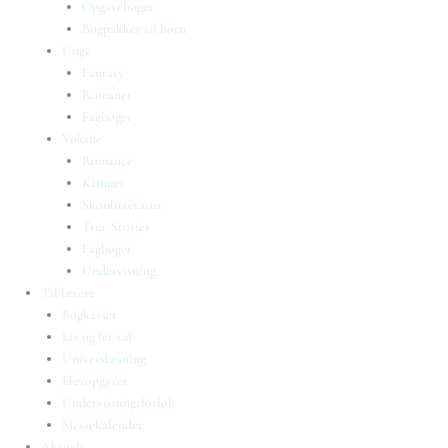
Opgavebøger
Bogpakker til børn
Unge
Fantasy
Romaner
Fagbøger
Voksne
Romance
Krimier
Skønlitteratur
True Stories
Fagbøger
Undervisning
Til lærere
Bogkasser
Lix og let-tal
Universlæsning
Elevopgaver
Undervisningsforløb
Messekalender
Aktuelt