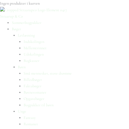
Ingen produkter i kurven
Straarup & Co
Sommerbogpakker
Bøger
Letlæsning
Indskolingen
Mellemtrinnet
Udskolingen
Bogkasser
Børn
Små mennesker, store drømme
Billedbøger
Faktabøger
Børneromaner
Opgavebøger
Bogpakker til børn
Unge
Fantasy
Romaner