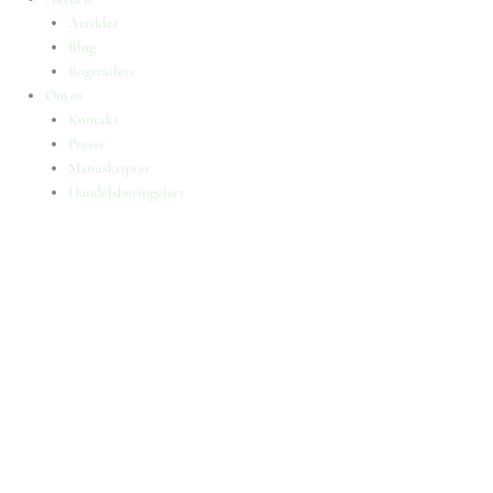
Artikler
Blog
Bogtrailere
Om os
Kontakt
Presse
Manuskripter
Handelsbetingelser
SKIFT TIL ERHVERVSKUNDE