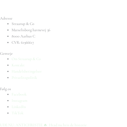
Adresse
Straarup & Co
Marselisborg havnevej 36
8000 Aarhus C
CVR: 61966617
Genveje
Om Straarup & Co
Kontakt
Handelsbetingelser
Privatlivspolitik
Følg os
Facebook
Instagram
LinkedIn
TikTok
UDE NU: ANTICHRISTIE 🔥⁠ ⁠ Hvad nu hvis de historie