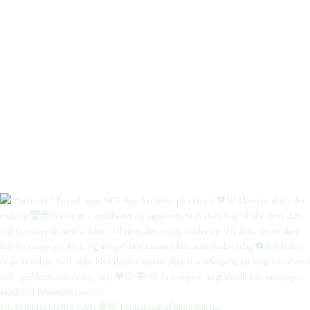
GLÆDELIG MORS DAG 🌸🩷 I anledning af mors dag har