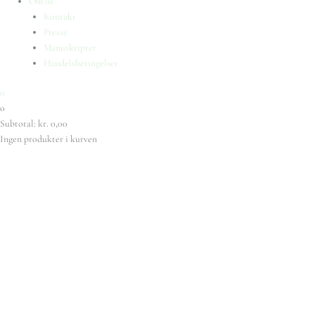
Om os
Kontakt
Presse
Manuskripter
Handelsbetingelser
0
0
Subtotal:
kr.
0,00
Ingen produkter i kurven