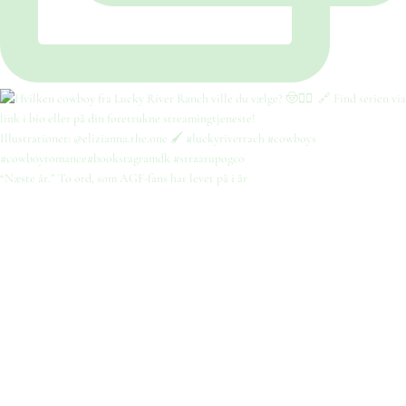
“Næste år.” To ord, som AGF-fans har levet på i år