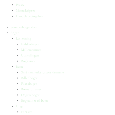
Presse
Manuskripter
Handelsbetingelser
Sommerbogpakker
Bøger
Letlæsning
Indskolingen
Mellemtrinnet
Udskolingen
Bogkasser
Børn
Små mennesker, store drømme
Billedbøger
Faktabøger
Børneromaner
Opgavebøger
Bogpakker til børn
Unge
Fantasy