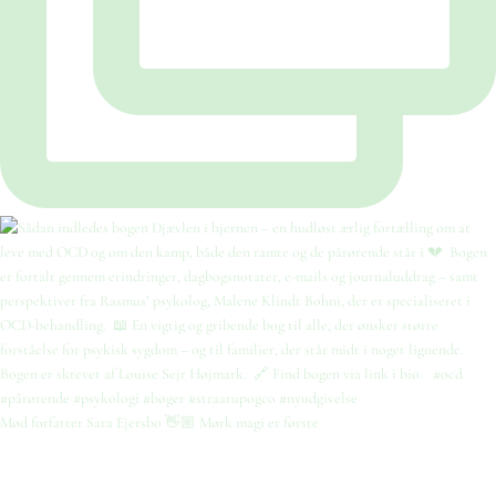
Mød forfatter Sara Ejersbo 👋🏼 Mørk magi er første