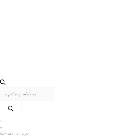
0
0
Subtotal:
kr.
0,00