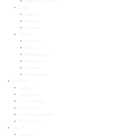
Bogpakker til børn
Unge
Fantasy
Romaner
Fagbøger
Voksne
Romance
Krimier
Skønlitteratur
True Stories
Fagbøger
Undervisning
Til lærere
Bogkasser
Lix og let-tal
Universlæsning
Elevopgaver
Undervisningsforløb
Messekalender
Aktuelt
Artikler