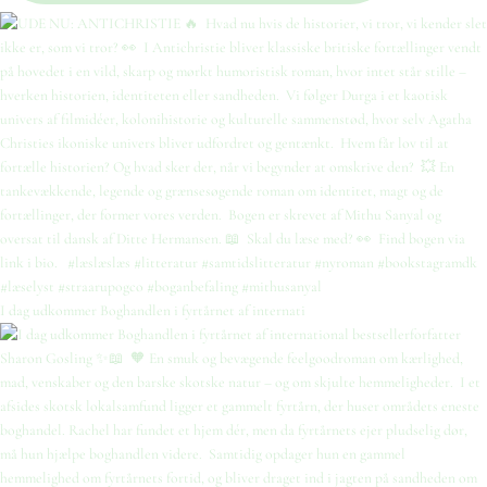
I dag udkommer Boghandlen i fyrtårnet af internati