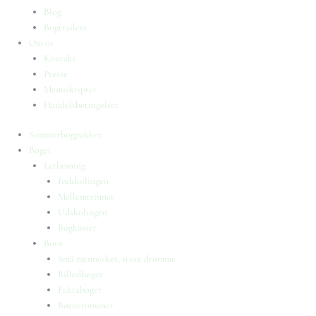
Blog
Bogtrailere
Om os
Kontakt
Presse
Manuskripter
Handelsbetingelser
Sommerbogpakker
Bøger
Letlæsning
Indskolingen
Mellemtrinnet
Udskolingen
Bogkasser
Børn
Små mennesker, store drømme
Billedbøger
Faktabøger
Børneromaner