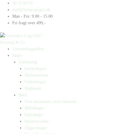
Gå
Products
Products
30 71 00 03
til
search
search
mail@straarupogco.dk
indholdet
Man - Fre: 9.00 - 15.00
Fri fragt over 499,-
Straarup & Co
Sommerbogpakker
Bøger
Letlæsning
Indskolingen
Mellemtrinnet
Udskolingen
Bogkasser
Børn
Små mennesker, store drømme
Billedbøger
Faktabøger
Børneromaner
Opgavebøger