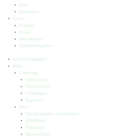
Blog
Bogtrailere
Om os
Kontakt
Presse
Manuskripter
Handelsbetingelser
Sommerbogpakker
Bøger
Letlæsning
Indskolingen
Mellemtrinnet
Udskolingen
Bogkasser
Børn
Små mennesker, store drømme
Billedbøger
Faktabøger
Børneromaner