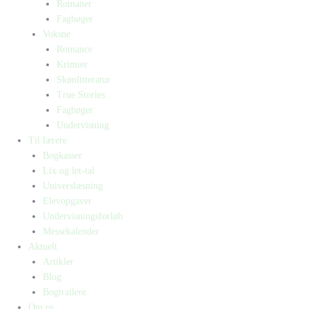
Romaner
Fagbøger
Voksne
Romance
Krimier
Skønlitteratur
True Stories
Fagbøger
Undervisning
Til lærere
Bogkasser
Lix og let-tal
Universlæsning
Elevopgaver
Undervisningsforløb
Messekalender
Aktuelt
Artikler
Blog
Bogtrailere
Om os