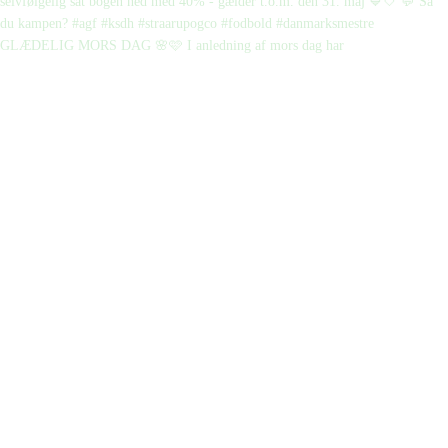
GLÆDELIG MORS DAG 🌸🩷 I anledning af mors dag har