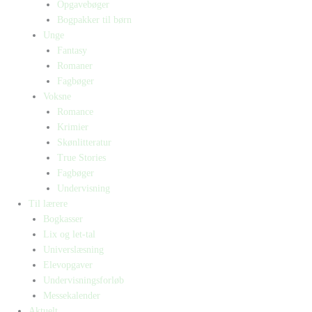
Opgavebøger
Bogpakker til børn
Unge
Fantasy
Romaner
Fagbøger
Voksne
Romance
Krimier
Skønlitteratur
True Stories
Fagbøger
Undervisning
Til lærere
Bogkasser
Lix og let-tal
Universlæsning
Elevopgaver
Undervisningsforløb
Messekalender
Aktuelt