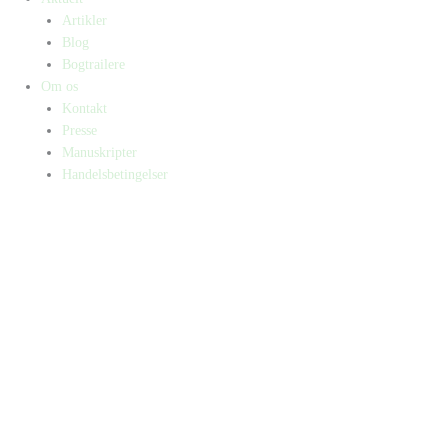
Artikler
Blog
Bogtrailere
Om os
Kontakt
Presse
Manuskripter
Handelsbetingelser
SKIFT TIL ERHVERVSKUNDE