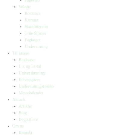
Fagbøger
Voksne
Romance
Krimier
Skønlitteratur
True Stories
Fagbøger
Undervisning
Til lærere
Bogkasser
Lix og let-tal
Universlæsning
Elevopgaver
Undervisningsforløb
Messekalender
Aktuelt
Artikler
Blog
Bogtrailere
Om os
Kontakt