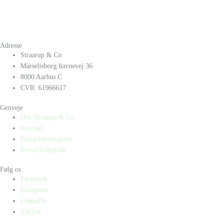
Adresse
Straarup & Co
Marselisborg havnevej 36
8000 Aarhus C
CVR: 61966617
Genveje
Om Straarup & Co
Kontakt
Handelsbetingelser
Privatlivspolitik
Følg os
Facebook
Instagram
LinkedIn
TikTok