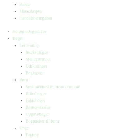
Presse
Manuskripter
Handelsbetingelser
Sommerbogpakker
Bøger
Letlæsning
Indskolingen
Mellemtrinnet
Udskolingen
Bogkasser
Børn
Små mennesker, store drømme
Billedbøger
Faktabøger
Børneromaner
Opgavebøger
Bogpakker til børn
Unge
Fantasy