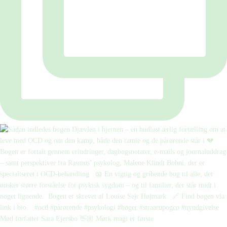
Mød forfatter Sara Ejersbo 👋🏼 Mørk magi er første