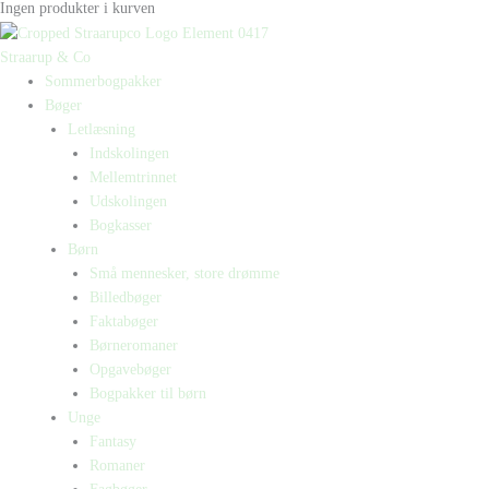
Ingen produkter i kurven
Straarup & Co
Sommerbogpakker
Bøger
Letlæsning
Indskolingen
Mellemtrinnet
Udskolingen
Bogkasser
Børn
Små mennesker, store drømme
Billedbøger
Faktabøger
Børneromaner
Opgavebøger
Bogpakker til børn
Unge
Fantasy
Romaner