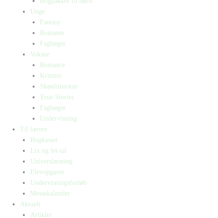
Bogpakker til børn
Unge
Fantasy
Romaner
Fagbøger
Voksne
Romance
Krimier
Skønlitteratur
True Stories
Fagbøger
Undervisning
Til lærere
Bogkasser
Lix og let-tal
Universlæsning
Elevopgaver
Undervisningsforløb
Messekalender
Aktuelt
Artikler