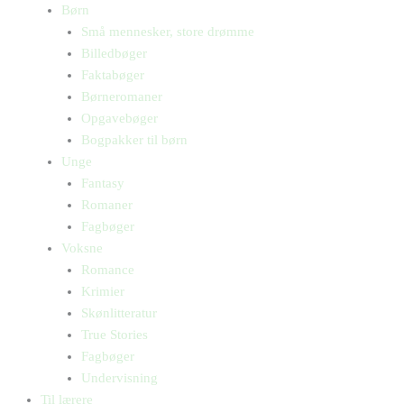
Børn
Små mennesker, store drømme
Billedbøger
Faktabøger
Børneromaner
Opgavebøger
Bogpakker til børn
Unge
Fantasy
Romaner
Fagbøger
Voksne
Romance
Krimier
Skønlitteratur
True Stories
Fagbøger
Undervisning
Til lærere