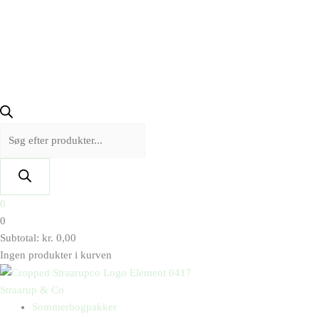
0
0
Subtotal:
kr.
0,00
Ingen produkter i kurven
Straarup & Co
Sommerbogpakker