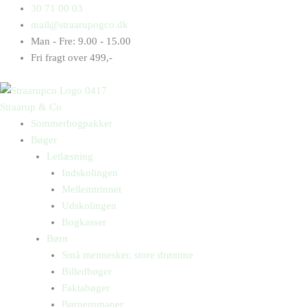
Gå
Products
Products
30 71 00 03
til
search
search
mail@straarupogco.dk
indholdet
Man - Fre: 9.00 - 15.00
Fri fragt over 499,-
Straarup & Co
Sommerbogpakker
Bøger
Letlæsning
Indskolingen
Mellemtrinnet
Udskolingen
Bogkasser
Børn
Små mennesker, store drømme
Billedbøger
Faktabøger
Børneromaner