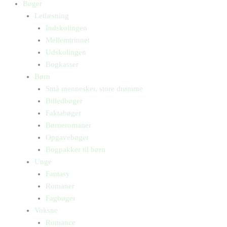
Bøger
Letlæsning
Indskolingen
Mellemtrinnet
Udskolingen
Bogkasser
Børn
Små mennesker, store drømme
Billedbøger
Faktabøger
Børneromaner
Opgavebøger
Bogpakker til børn
Unge
Fantasy
Romaner
Fagbøger
Voksne
Romance