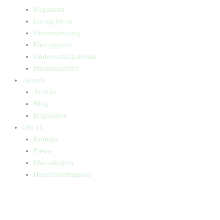
Bogkasser
Lix og let-tal
Universlæsning
Elevopgaver
Undervisningsforløb
Messekalender
Aktuelt
Artikler
Blog
Bogtrailere
Om os
Kontakt
Presse
Manuskripter
Handelsbetingelser
SKIFT TIL ERHVERVSKUNDE