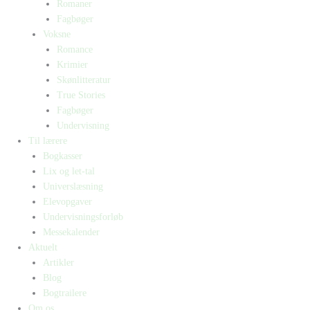
Romaner
Fagbøger
Voksne
Romance
Krimier
Skønlitteratur
True Stories
Fagbøger
Undervisning
Til lærere
Bogkasser
Lix og let-tal
Universlæsning
Elevopgaver
Undervisningsforløb
Messekalender
Aktuelt
Artikler
Blog
Bogtrailere
Om os