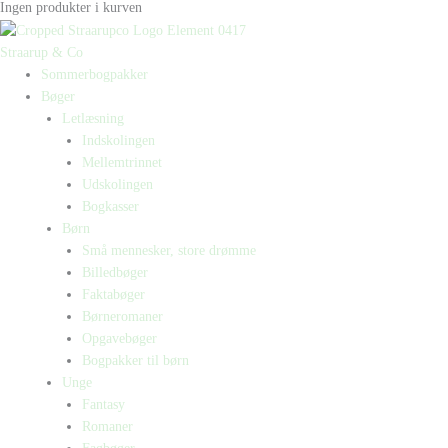
Ingen produkter i kurven
Straarup & Co
Sommerbogpakker
Bøger
Letlæsning
Indskolingen
Mellemtrinnet
Udskolingen
Bogkasser
Børn
Små mennesker, store drømme
Billedbøger
Faktabøger
Børneromaner
Opgavebøger
Bogpakker til børn
Unge
Fantasy
Romaner