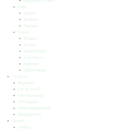
Bogpakker til børn
Unge
Fantasy
Romaner
Fagbøger
Voksne
Romance
Krimier
Skønlitteratur
True Stories
Fagbøger
Undervisning
Til lærere
Bogkasser
Lix og let-tal
Universlæsning
Elevopgaver
Undervisningsforløb
Messekalender
Aktuelt
Artikler