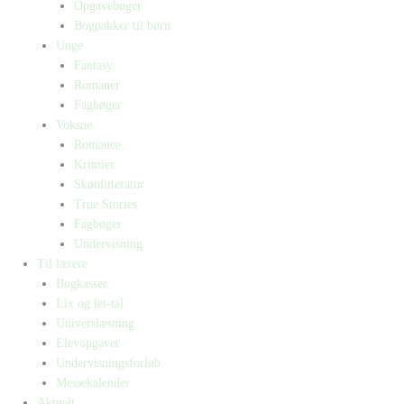
Opgavebøger
Bogpakker til børn
Unge
Fantasy
Romaner
Fagbøger
Voksne
Romance
Krimier
Skønlitteratur
True Stories
Fagbøger
Undervisning
Til lærere
Bogkasser
Lix og let-tal
Universlæsning
Elevopgaver
Undervisningsforløb
Messekalender
Aktuelt