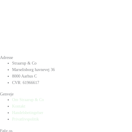
Adresse
Straarup & Co
Marselisborg havnevej 36
8000 Aarhus C
CVR: 61966617
Genveje
Om Straarup & Co
Kontakt
Handelsbetingelser
Privatlivspolitik
Følg os