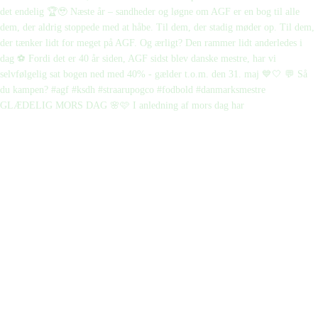
GLÆDELIG MORS DAG 🌸🩷 I anledning af mors dag har