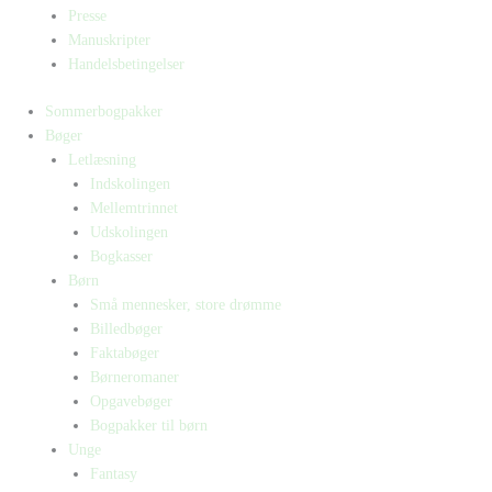
Presse
Manuskripter
Handelsbetingelser
Sommerbogpakker
Bøger
Letlæsning
Indskolingen
Mellemtrinnet
Udskolingen
Bogkasser
Børn
Små mennesker, store drømme
Billedbøger
Faktabøger
Børneromaner
Opgavebøger
Bogpakker til børn
Unge
Fantasy