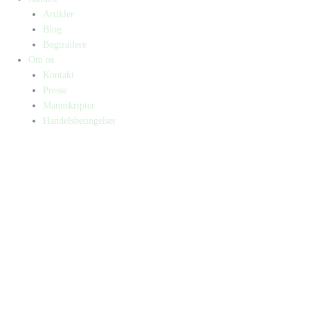
Artikler
Blog
Bogtrailere
Om os
Kontakt
Presse
Manuskripter
Handelsbetingelser
SKIFT TIL ERHVERVSKUNDE