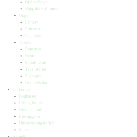
Opgavebøger
Bogpakker til børn
Unge
Fantasy
Romaner
Fagbøger
Voksne
Romance
Krimier
Skønlitteratur
True Stories
Fagbøger
Undervisning
Til lærere
Bogkasser
Lix og let-tal
Universlæsning
Elevopgaver
Undervisningsforløb
Messekalender
Aktuelt