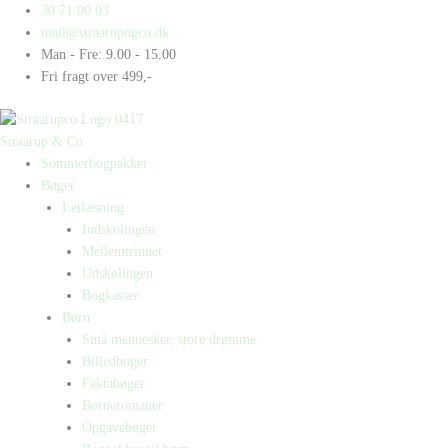
Gå
Products
Products
30 71 00 03
til
search
search
mail@straarupogco.dk
indholdet
Man - Fre: 9.00 - 15.00
Fri fragt over 499,-
Straarup & Co
Sommerbogpakker
Bøger
Letlæsning
Indskolingen
Mellemtrinnet
Udskolingen
Bogkasser
Børn
Små mennesker, store drømme
Billedbøger
Faktabøger
Børneromaner
Opgavebøger