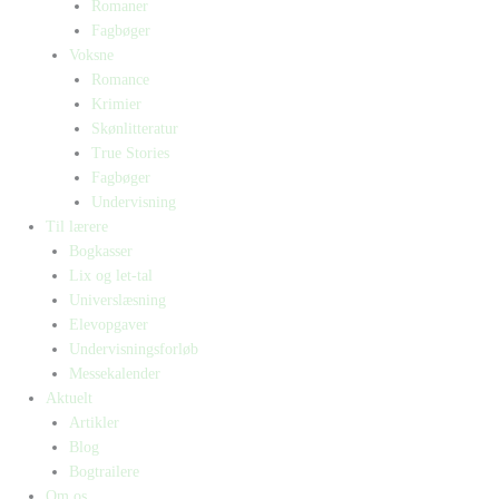
Romaner
Fagbøger
Voksne
Romance
Krimier
Skønlitteratur
True Stories
Fagbøger
Undervisning
Til lærere
Bogkasser
Lix og let-tal
Universlæsning
Elevopgaver
Undervisningsforløb
Messekalender
Aktuelt
Artikler
Blog
Bogtrailere
Om os