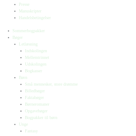
Presse
Manuskripter
Handelsbetingelser
Sommerbogpakker
Bøger
Letlæsning
Indskolingen
Mellemtrinnet
Udskolingen
Bogkasser
Børn
Små mennesker, store drømme
Billedbøger
Faktabøger
Børneromaner
Opgavebøger
Bogpakker til børn
Unge
Fantasy