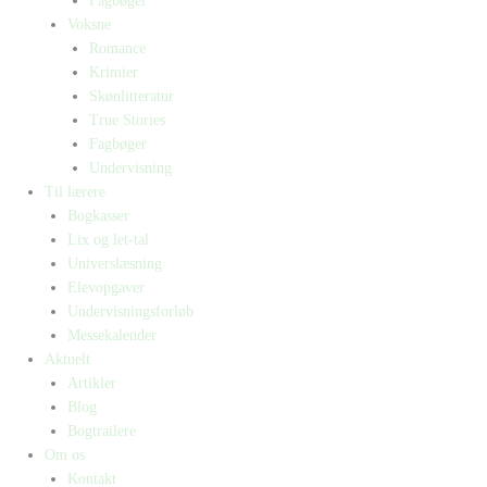
Fagbøger
Voksne
Romance
Krimier
Skønlitteratur
True Stories
Fagbøger
Undervisning
Til lærere
Bogkasser
Lix og let-tal
Universlæsning
Elevopgaver
Undervisningsforløb
Messekalender
Aktuelt
Artikler
Blog
Bogtrailere
Om os
Kontakt