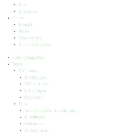
Blog
Bogtrailere
Om os
Kontakt
Presse
Manuskripter
Handelsbetingelser
Sommerbogpakker
Bøger
Letlæsning
Indskolingen
Mellemtrinnet
Udskolingen
Bogkasser
Børn
Små mennesker, store drømme
Billedbøger
Faktabøger
Børneromaner