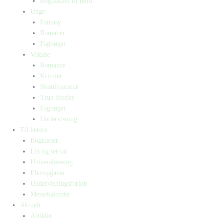
Bogpakker til børn
Unge
Fantasy
Romaner
Fagbøger
Voksne
Romance
Krimier
Skønlitteratur
True Stories
Fagbøger
Undervisning
Til lærere
Bogkasser
Lix og let-tal
Universlæsning
Elevopgaver
Undervisningsforløb
Messekalender
Aktuelt
Artikler