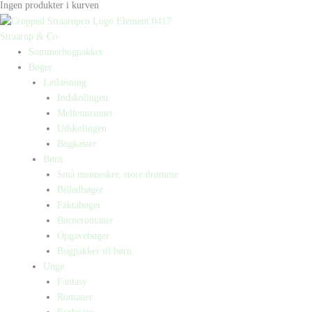
Ingen produkter i kurven
Straarup & Co
Sommerbogpakker
Bøger
Letlæsning
Indskolingen
Mellemtrinnet
Udskolingen
Bogkasser
Børn
Små mennesker, store drømme
Billedbøger
Faktabøger
Børneromaner
Opgavebøger
Bogpakker til børn
Unge
Fantasy
Romaner