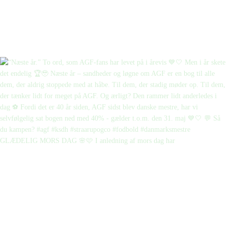
GLÆDELIG MORS DAG 🌸🩷 I anledning af mors dag har