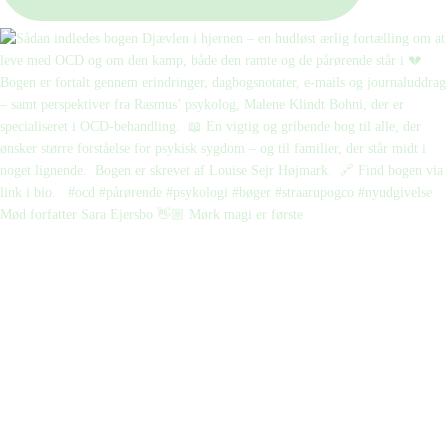
Mød forfatter Sara Ejersbo 👋🏼 Mørk magi er første