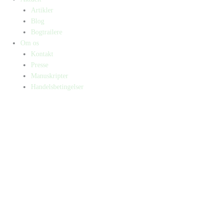
Artikler
Blog
Bogtrailere
Om os
Kontakt
Presse
Manuskripter
Handelsbetingelser
SKIFT TIL ERHVERVSKUNDE