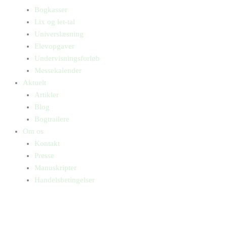
Bogkasser
Lix og let-tal
Universlæsning
Elevopgaver
Undervisningsforløb
Messekalender
Aktuelt
Artikler
Blog
Bogtrailere
Om os
Kontakt
Presse
Manuskripter
Handelsbetingelser
SKIFT TIL ERHVERVSKUNDE