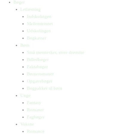
Bøger
Letlæsning
Indskolingen
Mellemtrinnet
Udskolingen
Bogkasser
Børn
Små mennesker, store drømme
Billedbøger
Faktabøger
Børneromaner
Opgavebøger
Bogpakker til børn
Unge
Fantasy
Romaner
Fagbøger
Voksne
Romance