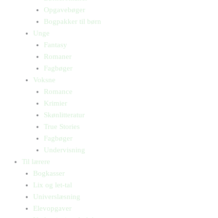
Opgavebøger
Bogpakker til børn
Unge
Fantasy
Romaner
Fagbøger
Voksne
Romance
Krimier
Skønlitteratur
True Stories
Fagbøger
Undervisning
Til lærere
Bogkasser
Lix og let-tal
Universlæsning
Elevopgaver