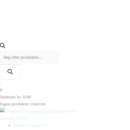
0
0
Subtotal:
kr.
0,00
Ingen produkter i kurven
Straarup & Co
Sommerbogpakker