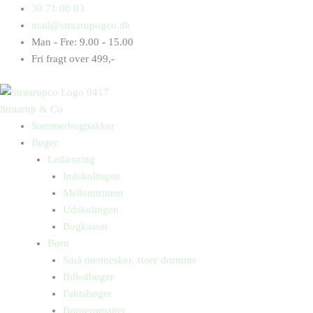
Gå
Products
Products
30 71 00 03
til
search
search
mail@straarupogco.dk
indholdet
Man - Fre: 9.00 - 15.00
Fri fragt over 499,-
Straarup & Co
Sommerbogpakker
Bøger
Letlæsning
Indskolingen
Mellemtrinnet
Udskolingen
Bogkasser
Børn
Små mennesker, store drømme
Billedbøger
Faktabøger
Børneromaner