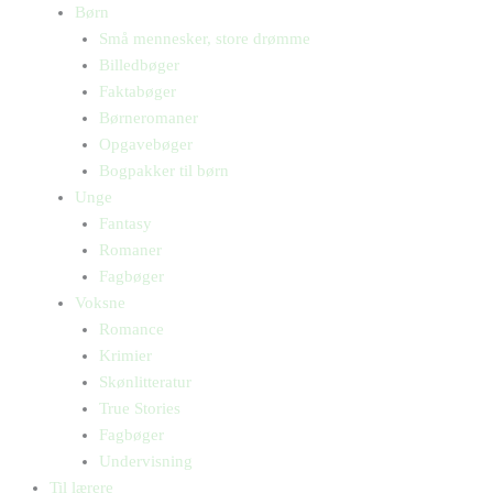
Børn
Små mennesker, store drømme
Billedbøger
Faktabøger
Børneromaner
Opgavebøger
Bogpakker til børn
Unge
Fantasy
Romaner
Fagbøger
Voksne
Romance
Krimier
Skønlitteratur
True Stories
Fagbøger
Undervisning
Til lærere