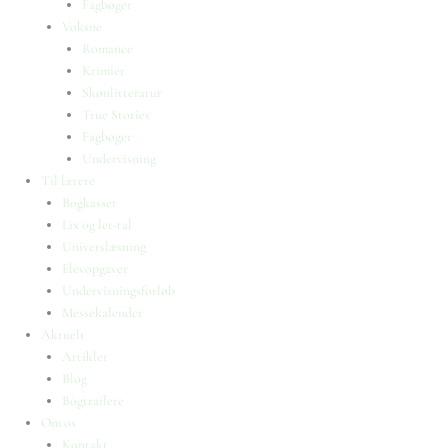
Fagbøger
Voksne
Romance
Krimier
Skønlitteratur
True Stories
Fagbøger
Undervisning
Til lærere
Bogkasser
Lix og let-tal
Universlæsning
Elevopgaver
Undervisningsforløb
Messekalender
Aktuelt
Artikler
Blog
Bogtrailere
Om os
Kontakt