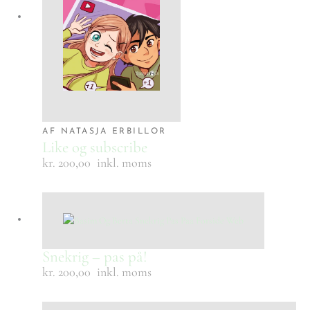
AF NATASJA ERBILLOR
Like og subscribe
kr. 200,00
inkl. moms
Snekrig – pas på!
kr. 200,00
inkl. moms