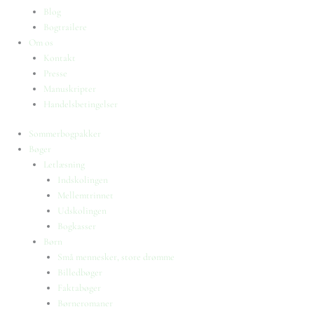
Blog
Bogtrailere
Om os
Kontakt
Presse
Manuskripter
Handelsbetingelser
Sommerbogpakker
Bøger
Letlæsning
Indskolingen
Mellemtrinnet
Udskolingen
Bogkasser
Børn
Små mennesker, store drømme
Billedbøger
Faktabøger
Børneromaner