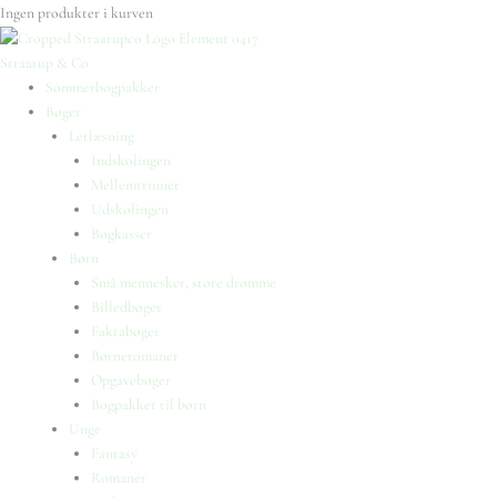
Ingen produkter i kurven
Straarup & Co
Sommerbogpakker
Bøger
Letlæsning
Indskolingen
Mellemtrinnet
Udskolingen
Bogkasser
Børn
Små mennesker, store drømme
Billedbøger
Faktabøger
Børneromaner
Opgavebøger
Bogpakker til børn
Unge
Fantasy
Romaner