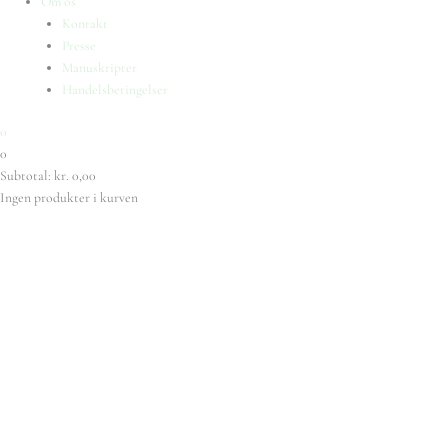
Om os
Kontakt
Presse
Manuskripter
Handelsbetingelser
0
0
Subtotal:
kr.
0,00
Ingen produkter i kurven