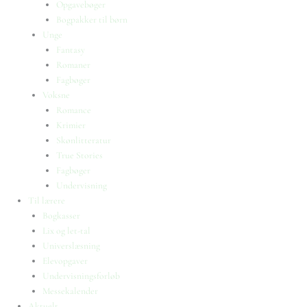
Opgavebøger
Bogpakker til børn
Unge
Fantasy
Romaner
Fagbøger
Voksne
Romance
Krimier
Skønlitteratur
True Stories
Fagbøger
Undervisning
Til lærere
Bogkasser
Lix og let-tal
Universlæsning
Elevopgaver
Undervisningsforløb
Messekalender
Aktuelt