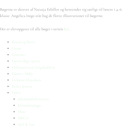
Bøgerne er skrevet af Natasja Erbillor og henvender sig særligt til læsere i 4.-6.
klasse. Angelica Inigo står bag de flotte illustrationer til bøgerne.
Der er elevopgaver til alle bøger i serien
her
.
Basim og Berta
Carpe
Centauri
Første dag i sjette
Halloween på Galgebakken
Hasan i Høby
Letlæste klassikere
Rolex Jensen
Fakta
#danmarkshistorier
Klimaløsninger
Maxi
MEGA
Spil & Læs