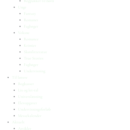
Bogpakker til børn
Unge
Fantasy
Romaner
Fagbøger
Voksne
Romance
Krimier
Skønlitteratur
True Stories
Fagbøger
Undervisning
Til lærere
Bogkasser
Lix og let-tal
Universlæsning
Elevopgaver
Undervisningsforløb
Messekalender
Aktuelt
Artikler