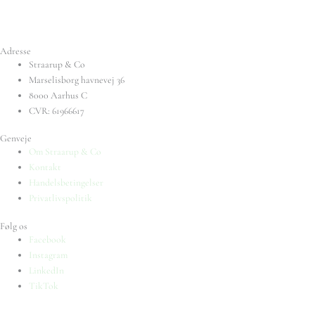
Adresse
Straarup & Co
Marselisborg havnevej 36
8000 Aarhus C
CVR: 61966617
Genveje
Om Straarup & Co
Kontakt
Handelsbetingelser
Privatlivspolitik
Følg os
Facebook
Instagram
LinkedIn
TikTok