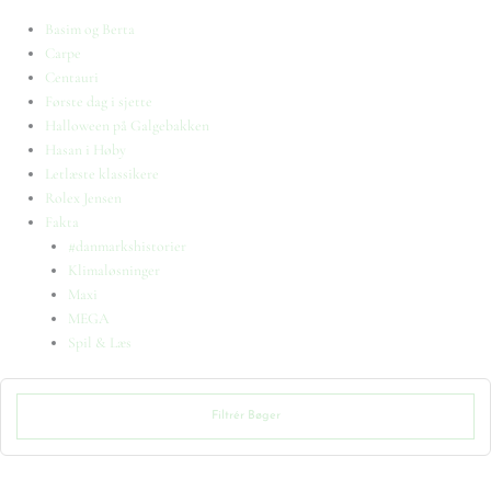
Basim og Berta
Carpe
Centauri
Første dag i sjette
Halloween på Galgebakken
Hasan i Høby
Letlæste klassikere
Rolex Jensen
Fakta
#danmarkshistorier
Klimaløsninger
Maxi
MEGA
Spil & Læs
Filtrér Bøger