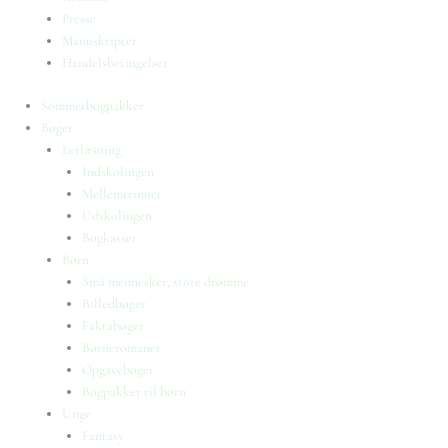
Presse
Manuskripter
Handelsbetingelser
Sommerbogpakker
Bøger
Letlæsning
Indskolingen
Mellemtrinnet
Udskolingen
Bogkasser
Børn
Små mennesker, store drømme
Billedbøger
Faktabøger
Børneromaner
Opgavebøger
Bogpakker til børn
Unge
Fantasy