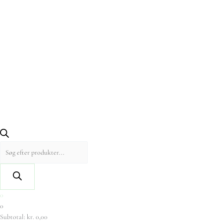
0
0
Subtotal:
kr.
0,00