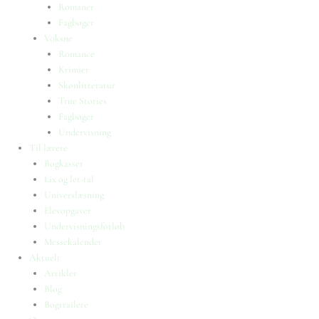
Romaner
Fagbøger
Voksne
Romance
Krimier
Skønlitteratur
True Stories
Fagbøger
Undervisning
Til lærere
Bogkasser
Lix og let-tal
Universlæsning
Elevopgaver
Undervisningsforløb
Messekalender
Aktuelt
Artikler
Blog
Bogtrailere