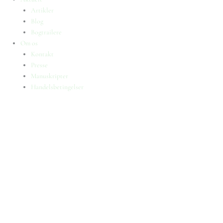
Artikler
Blog
Bogtrailere
Om os
Kontakt
Presse
Manuskripter
Handelsbetingelser
SKIFT TIL ERHVERVSKUNDE